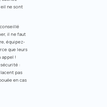
eil ne sont
 conseillé
r, il ne faut
re, équipez-
arce que leurs
 appel !
sécurité :
placent pas
 bouée en cas