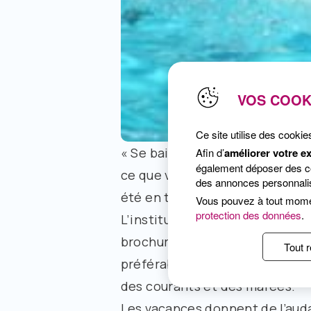
VOS COOK
Ce site utilise des cookie
« Se baigner ? Rien de plus facil
Afin d’
améliorer votre e
également déposer des coo
ce que vous pensez, mieux vaut
des annonces personnalis
été en toute sécurité » éditée 
Vous pouvez à tout mom
protection des données
.
L’institut national de préventi
brochure proposant un « mode d’
Tout r
préférable de se mettre à l’ea
des courants et des marées.
Les vacances donnent de l’auda