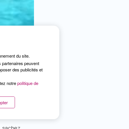
onnement du site.
e ! » Si c’est
s partenaires peuvent
poser des publicités et
ade : pour un
ltez notre
politique de
ter une
oujours
pter
 des vagues,
, sachez