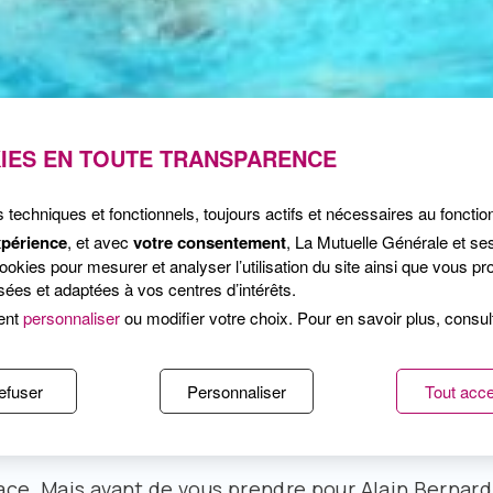
IES EN TOUTE TRANSPARENCE
s techniques et fonctionnels, toujours actifs et nécessaires au foncti
e : il suffit de prendre son élan et de piquer une têt
xpérience
, et avec
votre consentement
, La Mutuelle Générale et se
kies pour mesurer et analyser l’utilisation du site ainsi que vous pro
 consulter la brochure « Mode d’emploi de la baign
ées et adaptées à vos centres d’intérêts.
par l’INPES.
ent
personnaliser
ou modifier votre choix. Pour en savoir plus, consu
on et d’éducation pour la santé (INPES) vient d’édi
emploi de la baignade. » Elle rappelle qu’il est t
efuser
Personnaliser
Tout acce
u dans une zone surveillée en connaissant la nature
ce. Mais avant de vous prendre pour Alain Bernard