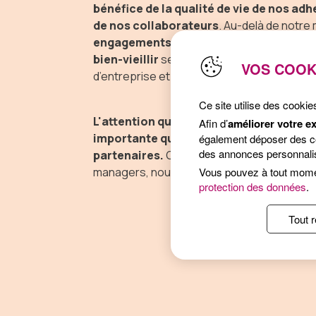
bénéfice de la qualité de vie de nos ad
de nos collaborateurs
. Au-delà de notre 
engagements pour la solidarité entre le
bien-vieillir
se traduisent dans les action
VOS COOK
d’entreprise et de nos comités de section
Ce site utilise des cookie
L'attention que nous portons à nos coll
Afin d’
améliorer votre e
importante que celle que nous avons p
également déposer des coo
des annonces personnalis
partenaires.
Grâce à notre organisation e
managers, nous offrons un cadre de travail 
Vous pouvez à tout mom
protection des données
.
Tout r