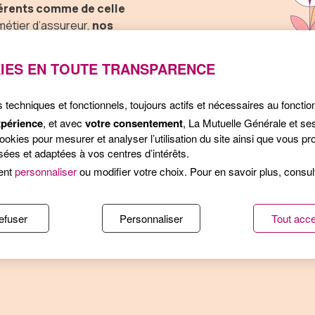
hérents comme de celle
métier d’assureur,
nos
s générations et le
s de notre Fondation
IES EN TOUTE TRANSPARENCE
 départementaux.
s techniques et fonctionnels, toujours actifs et nécessaires au foncti
aborateurs est aussi
xpérience
, et avec
votre consentement
, La Mutuelle Générale et se
our nos adhérents et
kies pour mesurer et analyser l’utilisation du site ainsi que vous pro
ées et adaptées à vos centres d’intérêts.
t à l'engagement de nos
stimulant pour tous.
ent
personnaliser
ou modifier votre choix. Pour en savoir plus, consu
efuser
Personnaliser
Tout acce