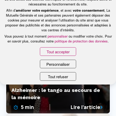
nécessaires au fonctionnement du site.
Afin d’
améliorer votre expérience
, et avec
votre consentement
, La
Traitement de l’obésité : à Lille, un
Mutuelle Générale et ses partenaires peuvent également déposer des
centre hospitalier unique
cookies pour mesurer et analyser l’utilisation du site ainsi que vous
proposer des publicités et des annonces personnalisées et adaptées à
4 min
Lire l’article
vos centres d’intérêts.
Vous pouvez à tout moment
personnaliser
ou modifier votre choix. Pour
en savoir plus, consultez notre
politique de protection des données
.
Tout accepter
Personnaliser
Tout refuser
Alzheimer : le tango au secours de
la mémoire
5 min
Lire l’article