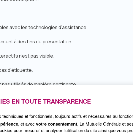
ibles avec les technologies d’assistance.
uement à des fins de présentation.
eractifs n’est pas visible.
 pas d’étiquette.
nt pas utilisés de manière pertinente.
e ne peut pas être déduite pour faciliter leur remplissage auto
IES EN TOUTE TRANSPARENCE
s techniques et fonctionnels, toujours actifs et nécessaires au foncti
 cohérent.
xpérience
, et avec
votre consentement
, La Mutuelle Générale et se
kies pour mesurer et analyser l’utilisation du site ainsi que vous pro