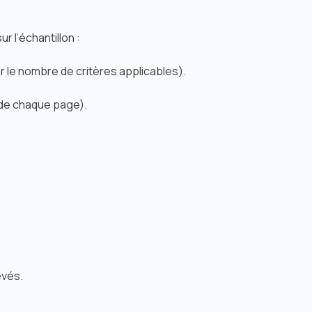
r l’échantillon :
r le nombre de critères applicables).
 de chaque page).
evés.