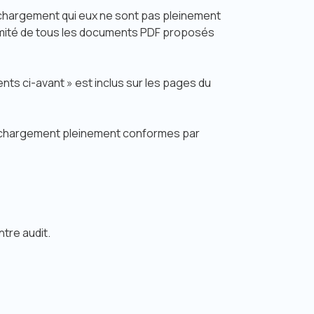
échargement qui eux ne sont pas pleinement
ormité de tous les documents PDF proposés
ents ci-avant » est inclus sur les pages du
léchargement pleinement conformes par
ntre audit.