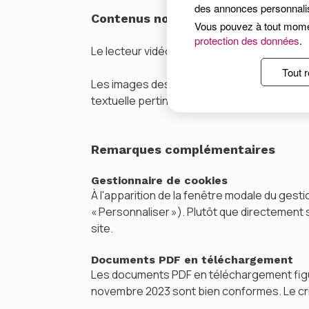
des annonces personnalis
Contenus non soumis à l’obligation
Vous pouvez à tout mom
protection des données
.
Le lecteur vidéo YouTube a été exempté. Il n’
Tout r
Les images des numéros vert et crystal ont
textuelle pertinente.
Remarques complémentaires
Gestionnaire de cookies
À l'apparition de la fenêtre modale du gestio
« Personnaliser »). Plutôt que directement s
site.
Documents PDF en téléchargement
Les documents PDF en téléchargement figura
novembre 2023 sont bien conformes. Le cri