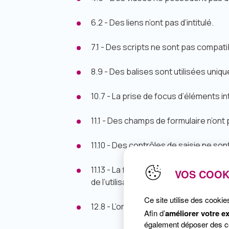
6.2 - Des liens n’ont pas d’intitulé.
7.1 - Des scripts ne sont pas compat
8.9 - Des balises sont utilisées uniq
10.7 - La prise de focus d’éléments int
11.1 - Des champs de formulaire n’ont
11.10 - Des contrôles de saisie ne so
11.13 - La finalité de champs de saisi
VOS COOK
de l’utilisatrice.
Ce site utilise des cookie
12.8 - L’ordre de tabulation n’est pas
Afin d’
améliorer votre e
également déposer des coo