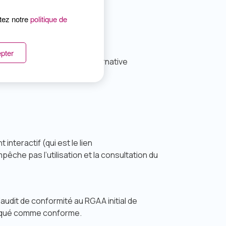
ltez notre
politique de
pter
éros possèdent bien une alternative
interactif (qui est le lien
êche pas l’utilisation et la consultation du
udit de conformité au RGAA initial de
marqué comme conforme.