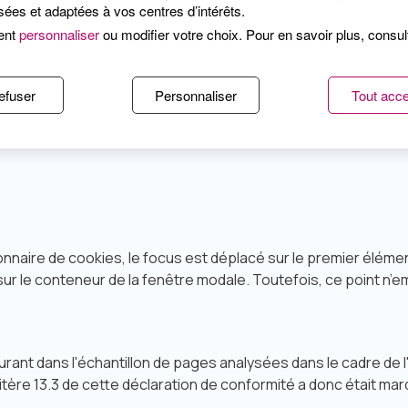
ées et adaptées à vos centres d’intérêts.
 d’accessibilité
ent
personnaliser
ou modifier votre choix. Pour en savoir plus, consu
a donc pas fait l’objet d’un audit complet et détaillé.
efuser
Personnaliser
Tout acce
 aussi été exemptées. Il a toutefois été vérifié que ces num
nnaire de cookies, le focus est déplacé sur le premier élément 
ur le conteneur de la fenêtre modale. Toutefois, ce point n’emp
nt dans l'échantillon de pages analysées dans le cadre de l'a
tère 13.3 de cette déclaration de conformité a donc était 