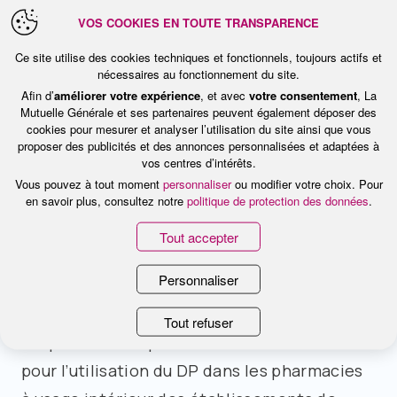
médicaments devant être retirés du marché
VOS COOKIES EN TOUTE TRANSPARENCE
».
Ce site utilise des cookies techniques et fonctionnels, toujours actifs et
nécessaires au fonctionnement du site.
Afin d’
améliorer votre expérience
, et avec
votre consentement
, La
Mutuelle Générale et ses partenaires peuvent également déposer des
cookies pour mesurer et analyser l’utilisation du site ainsi que vous
Faire le lien avec l’hôpital
proposer des publicités et des annonces personnalisées et adaptées à
vos centres d’intérêts.
Vous pouvez à tout moment
personnaliser
ou modifier votre choix. Pour
en savoir plus, consultez notre
politique de protection des données
.
Tout accepter
Prochaine étape : faire en sorte que la
Personnaliser
coordination, déjà efficace entre
pharmaciens de ville, fonctionne aussi avec
Tout refuser
l’hôpital. Une expérimentation est en cours
pour l’utilisation du DP dans les pharmacies