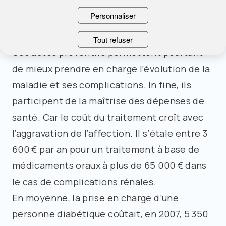
suivi ophtalmologique, moins de 40 % à un
Personnaliser
suivi dentaire et moins d’un sur quatre à un
électrocardiogramme.
Tout refuser
Ces actes préventifs permettent pourtant
de mieux prendre en charge l’évolution de la
maladie et ses complications. In fine, ils
participent de la maîtrise des dépenses de
santé. Car le coût du traitement croît avec
l’aggravation de l’affection. Il s’étale entre 3
600 € par an pour un traitement à base de
médicaments oraux à plus de 65 000 € dans
le cas de complications rénales.
En moyenne, la prise en charge d’une
personne diabétique coûtait, en 2007, 5 350