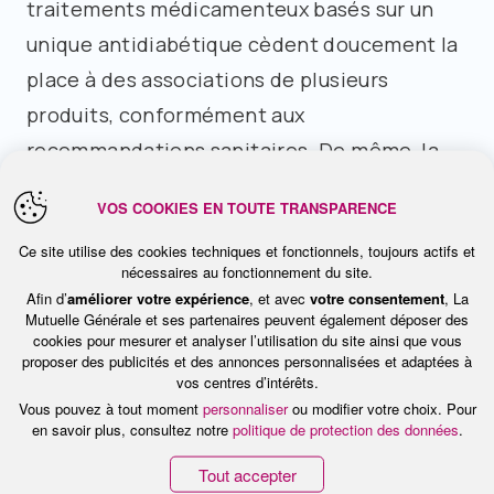
traitements médicamenteux basés sur un
unique antidiabétique cèdent doucement la
place à des associations de plusieurs
produits, conformément aux
recommandations sanitaires. De même, la
part des patients ayant bénéficié d’un suivi
VOS COOKIES EN TOUTE TRANSPARENCE
régulier est en nette augmentation.
Ce site utilise des cookies techniques et fonctionnels, toujours actifs et
nécessaires au fonctionnement du site.
Encore des efforts à faire
Afin d’
améliorer votre expérience
, et avec
votre consentement
, La
Mutuelle Générale et ses partenaires peuvent également déposer des
cookies pour mesurer et analyser l’utilisation du site ainsi que vous
Pour autant, des efforts restent à fournir.
proposer des publicités et des annonces personnalisées et adaptées à
vos centres d’intérêts.
Moins de la moitié des diabétiques
Vous pouvez à tout moment
personnaliser
ou modifier votre choix. Pour
en savoir plus, consultez notre
politique de protection des données
.
seulement bénéficient de trois dosages de
la glycémie par an ; un sur deux se plie à un
Tout accepter