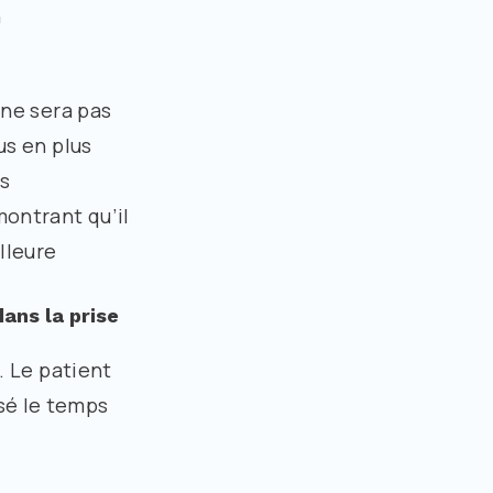
n
 ne sera pas
us en plus
es
montrant qu’il
lleure
ans la prise
. Le patient
sé le temps