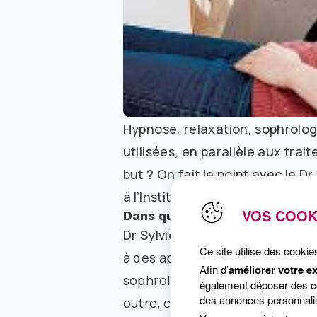
Hypnose, relaxation, sophrolo
utilisées, en parallèle aux tra
but ? On fait le point avec le D
à l’Institut Curie, à Paris.
VOS COOK
Dans quel cadre, avez-vous r
Dr Sylvie Dolbeault
: On sait au
Ce site utilise des cookie
à des approches psychocorporel
Afin d’
améliorer votre e
sophrologie, relaxation…) ne s
également déposer des coo
des annonces personnalis
outre, ces approches réponden