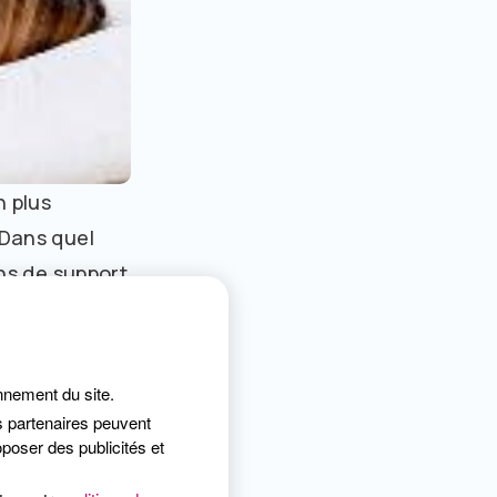
n plus
 Dans quel
ins de support
atients grâce
onnement du site.
s (hypnose,
s partenaires peuvent
urgicaux. En
poser des publicités et