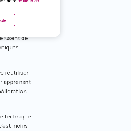
ltez notre
politique de
 des
nnes qui ont
pter
uffées de
 refusent de
hniques
s réutiliser
eur apprenant
mélioration
te technique
c’est moins