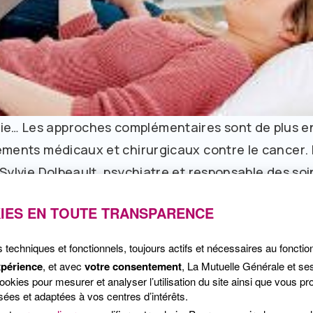
gie… Les approches complémentaires sont de plus e
itements médicaux et chirurgicaux contre le cancer.
r Sylvie Dolbeault, psychiatre et responsable des so
IES EN TOUTE TRANSPARENCE
ecours aux techniques complémentaires ?
jourd’hui que l’on peut améliorer le bien-être des p
s techniques et fonctionnels, toujours actifs et nécessaires au foncti
les. Mais, et j’insiste sur ce point, ces technique
xpérience
, et avec
votre consentement
, La Mutuelle Générale et se
e substituent pas aux traitements médicaux ou chir
kies pour mesurer et analyser l’utilisation du site ainsi que vous pro
ées et adaptées à vos centres d’intérêts.
t à un certain nombre d’indications.