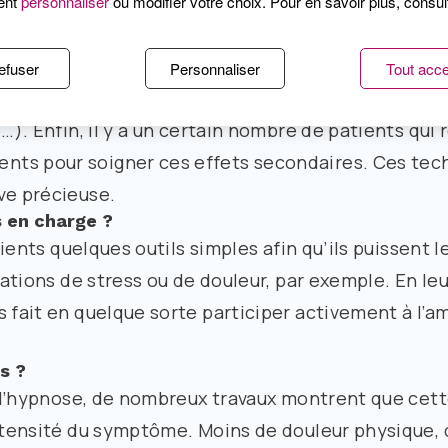
ent
personnaliser
ou modifier votre choix. Pour en savoir plus, consu
es à tous les patients, mais à ceux qui présentent
 à la maladie soit aux traitements, ou à des perso
efuser
Personnaliser
Tout acce
lles qu’on ne parvient pas à contrôler (fatigue, bo
é…). Enfin, il y a un certain nombre de patients qui
nts pour soigner ces effets secondaires. Ces tec
ve précieuse.
s en charge ?
tients quelques outils simples afin qu’ils puissent le
tuations de stress ou de douleur, par exemple. En l
 fait en quelque sorte participer activement à l’a
s ?
e l’hypnose, de nombreux travaux montrent que cet
intensité du symptôme. Moins de douleur physique, 