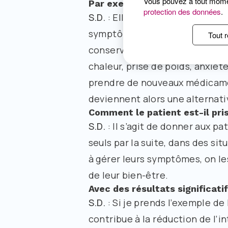
Vous pouvez à tout mom
Par exemple ?
protection des données
.
S.D.
: Elles ne sont pas proposé
symptômes invalidants liés soit
Tout r
conservé des séquelles résidue
chaleur, prise de poids, anxiét
prendre de nouveaux médicame
deviennent alors une alternati
Comment le patient est-il pri
S.D.
: Il s’agit de donner aux pa
seuls par la suite, dans des si
à gérer leurs symptômes, on les
de leur bien-être.
Avec des résultats significatif
S.D.
: Si je prends l’exemple d
contribue à la réduction de l’