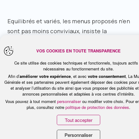
Equilibrés et variés, les menus proposés n’en
sont pas moins conviviaux, insiste la
diététicienne : « Nous ne sommes pas des
forcenés en matière de nutrition. Manger
VOS COOKIES EN TOUTE TRANSPARENCE
doit rester un plaisir. C’est l’un des aspects
Ce site utilise des cookies techniques et fonctionnels, toujours actifs
nécessaires au fonctionnement du site.
que nous essayons de mettre en avant avec,
Afin d’
améliorer votre expérience
, et avec
votre consentement
, La Mu
par exemple, une soirée crêpes sucrées, ou
Générale et ses partenaires peuvent également déposer des cookies pour
et analyser l’utilisation du site ainsi que vous proposer des publicités e
encore des menus spéciaux les veilles de
annonces personnalisées et adaptées à vos centres d’intérêts.
mercredi ou de week-end. »
Vous pouvez à tout moment
personnaliser
ou modifier votre choix. Pour e
plus, consultez notre
politique de protection des données
.
Tout accepter
Personnaliser