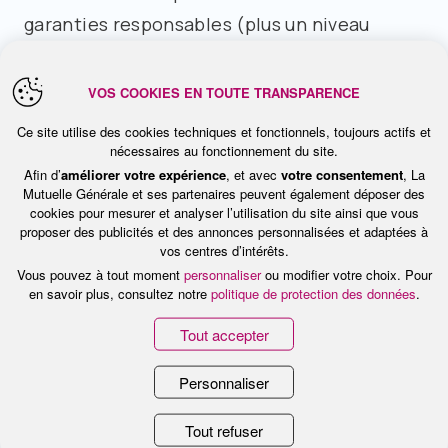
garanties responsables (plus un niveau
supplémentaire non responsable).
VOS COOKIES EN TOUTE TRANSPARENCE
L’offre se structure ainsi :
Ce site utilise des cookies techniques et fonctionnels, toujours actifs et
une
offre modulaire
pour les entreprises de
nécessaires au fonctionnement du site.
Afin d’
améliorer votre expérience
, et avec
votre consentement
, La
10 à 99 salariés, s’appuyant sur une
Mutuelle Générale et ses partenaires peuvent également déposer des
cookies pour mesurer et analyser l’utilisation du site ainsi que vous
démarche commerciale innovante,
proposer des publicités et des annonces personnalisées et adaptées à
vos centres d’intérêts.
une
offre packagée
pour les TPE de 1 à 19
Vous pouvez à tout moment
personnaliser
ou modifier votre choix. Pour
salariés proposant une solution clé en main
en savoir plus, consultez notre
politique de protection des données
.
avec des formules prédéfinies construites à
Tout accepter
partir de l’offre modulaire,
Personnaliser
une
offre miroir « dirigeant »
(même
garanties que l’offre packagée et tarifs
Tout refuser