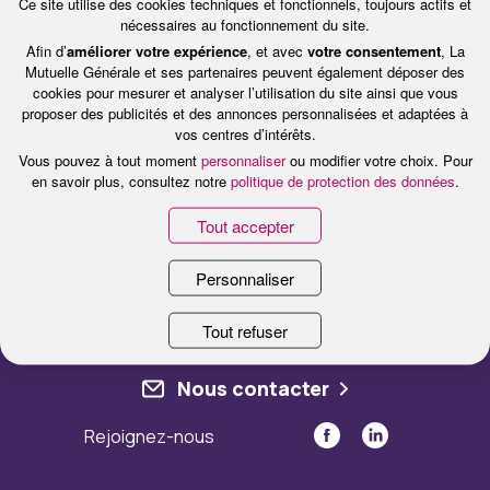
Ce site utilise des cookies techniques et fonctionnels, toujours actifs et
qui s’attache à favoriser l’accès à l’emploi, le
nécessaires au fonctionnement du site.
congé parentalité et la conciliation entre vie
Afin d’
améliorer votre expérience
, et avec
votre consentement
, La
Mutuelle Générale et ses partenaires peuvent également déposer des
personnelle et professionnelle.
cookies pour mesurer et analyser l’utilisation du site ainsi que vous
proposer des publicités et des annonces personnalisées et adaptées à
vos centres d’intérêts.
Vous pouvez à tout moment
personnaliser
ou modifier votre choix. Pour
en savoir plus, consultez notre
politique de protection des données
.
Tout accepter
Personnaliser
Tout refuser
Nous contacter
Rejoignez-nous