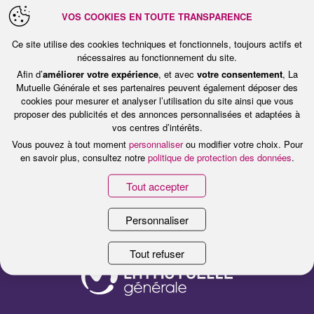
VOS COOKIES EN TOUTE TRANSPARENCE
Ce site utilise des cookies techniques et fonctionnels, toujours actifs et
nécessaires au fonctionnement du site.
Le label
Happy Trainees®
illustre toute
Afin d’
améliorer votre expérience
, et avec
votre consentement
, La
l’attention et la considération que La
Mutuelle Générale et ses partenaires peuvent également déposer des
cookies pour mesurer et analyser l’utilisation du site ainsi que vous
Mutuelle Générale porte à ses stagiaires et
proposer des publicités et des annonces personnalisées et adaptées à
vos centres d’intérêts.
alternants.
Vous pouvez à tout moment
personnaliser
ou modifier votre choix. Pour
en savoir plus, consultez notre
politique de protection des données
.
Tout accepter
Personnaliser
Tout refuser