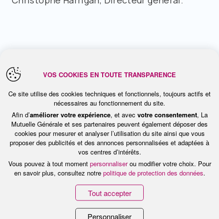
Christophe Harrigan, Directeur général.
VOS COOKIES EN TOUTE TRANSPARENCE
Ce site utilise des cookies techniques et fonctionnels, toujours actifs et
nécessaires au fonctionnement du site.
Afin d’
améliorer votre expérience
, et avec
votre consentement
, La
Mutuelle Générale et ses partenaires peuvent également déposer des
cookies pour mesurer et analyser l’utilisation du site ainsi que vous
Nous contacter
proposer des publicités et des annonces personnalisées et adaptées à
vos centres d’intérêts.
Rejoignez-nous
Vous pouvez à tout moment
personnaliser
ou modifier votre choix. Pour
en savoir plus, consultez notre
politique de protection des données
.
Experte des métiers de
l’assurance santé et de la
Tout accepter
prévoyance
depuis près de 80 ans, La Mutuelle
Générale accompagne et protège ses adhérents à
Personnaliser
toutes les étapes de leur vie.