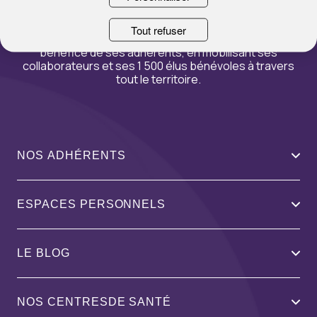
Acteur de l’économie sociale et solidaire
, La
Tout refuser
Mutuelle Générale mène l’ensemble de ses actions au
bénéfice de ses adhérents, en mobilisant ses
collaborateurs et ses 1 500 élus bénévoles à travers
tout le territoire.
NOS ADHÉRENTS
ESPACES PERSONNELS
LE BLOG
NOS CENTRESDE SANTÉ