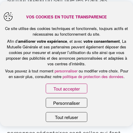
surtout quand on sait que les Français
passent un peu plus de trois heures par jour
VOS COOKIES EN TOUTE TRANSPARENCE
rivés à leur poste de télévision.
Ce site utilise des cookies techniques et fonctionnels, toujours actifs et
nécessaires au fonctionnement du site.
La lecture et la conduite aussi…
Afin d’
améliorer votre expérience
, et avec
votre consentement
, La
Mutuelle Générale et ses partenaires peuvent également déposer des
cookies pour mesurer et analyser l’utilisation du site ainsi que vous
Ce n’est évidemment pas la télévision qui
proposer des publicités et des annonces personnalisées et adaptées à
vos centres d’intérêts.
est responsable de cette augmentation des
Vous pouvez à tout moment
personnaliser
ou modifier votre choix. Pour
risques, mais la sédentarité qu’elle induit. Du
en savoir plus, consultez notre
politique de protection des données
.
reste, les conclusions de l’étude s’appliquent
Tout accepter
à toutes les activités immobiles : lecture,
Personnaliser
conduite, station assise derrière un
ordinateur, etc. Ces comportements
Tout refuser
concourent à la sédentarité. Or, « les