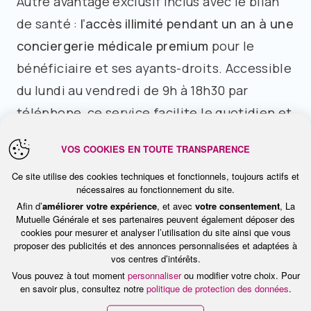
Autre avantage exclusif inclus avec le bilan
de santé :
l’accès illimité pendant un an à une
conciergerie médicale premium
pour le
bénéficiaire et ses ayants-droits. Accessible
du lundi au vendredi de 9h à 18h30 par
téléphone, ce service facilite le quotidien et
l’accès aux soins en organisant des rendez-
VOS COOKIES EN TOUTE TRANSPARENCE
vous médicaux en moins de 3 semaines
Ce site utilise des cookies techniques et fonctionnels, toujours actifs et
auprès de médecins généralistes comme
nécessaires au fonctionnement du site.
spécialistes à Paris, sans coût
Afin d’
améliorer votre expérience
, et avec
votre consentement
, La
Mutuelle Générale et ses partenaires peuvent également déposer des
supplémentaire pour l’entreprise et sans
cookies pour mesurer et analyser l’utilisation du site ainsi que vous
dépassement d’honoraires pour le patient.
proposer des publicités et des annonces personnalisées et adaptées à
vos centres d’intérêts.
Vous pouvez à tout moment
personnaliser
ou modifier votre choix. Pour
en savoir plus, consultez notre
politique de protection des données
.