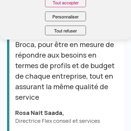
Tout accepter
Personnaliser
Flex a complété son offre de
Tout refuser
bilans de santé avec le bilan
Broca, pour être en mesure de
répondre aux besoins en
termes de profils et de budget
de chaque entreprise, tout en
assurant la même qualité de
service
Rosa Nait Saada,
Directrice Flex conseil et services