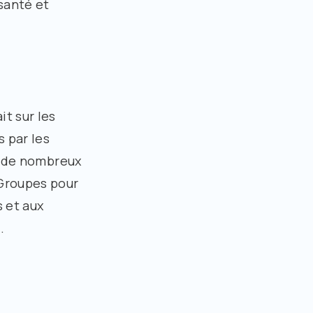
santé et
t sur les
s par les
si de nombreux
 Groupes pour
s et aux
.