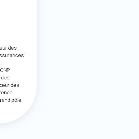
teur des
Assurances
t
e CNP
 des
 cœur des
érence
grand pôle