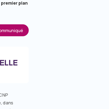
 premier plan
communiqué
 CNP
e, dans