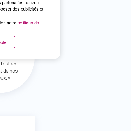
s partenaires peuvent
poser des publicités et
nérale
ltez notre
politique de
ion
pter
 acteur
ous permet
ts
 tout en
t de nos
ux. »