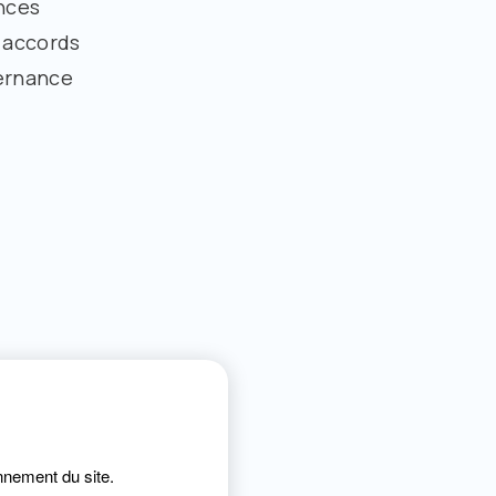
ances
 accords
vernance
onnement du site.