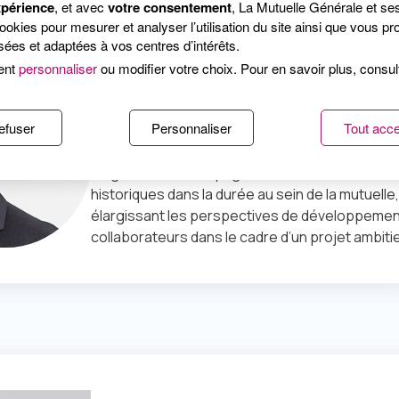
xpérience
, et avec
votre consentement
, La Mutuelle Générale et se
kies pour mesurer et analyser l’utilisation du site ainsi que vous pro
Patrick Sagon
ées et adaptées à vos centres d’intérêts.
Président de La Mutuelle Gé
ent
personnaliser
ou modifier votre choix. Pour en savoir plus, consu
« Ce projet répond parfaitement à notre ambit
efuser
Personnaliser
Tout acce
stratégique de participer à la construction d’un
majeur de la protection sociale en France. Il n
de garantir l’accompagnement de nos adhéren
historiques dans la durée au sein de la mutuelle,
élargissant les perspectives de développemen
collaborateurs dans le cadre d’un projet ambitie