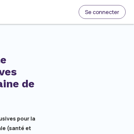
Se connecter
le
ives
aine de
sives pour la
le (santé et