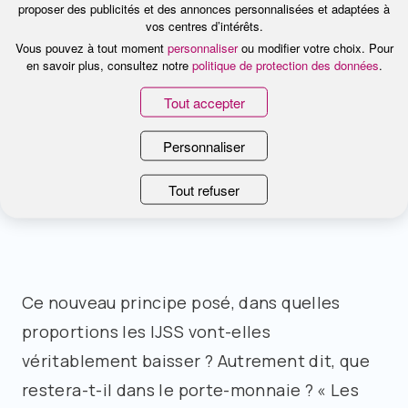
proposer des publicités et des annonces personnalisées et adaptées à
sécurité sociale). Il a donc semblé plus
vos centres d’intérêts.
logique de calculer l’IJSS sur les 365 jours de
Vous pouvez à tout moment
personnaliser
ou modifier votre choix. Pour
en savoir plus, consultez notre
politique de protection des données
.
l’année. »
Tout accepter
Personnaliser
Une baisse pas si infime…
Tout refuser
Ce nouveau principe posé, dans quelles
proportions les IJSS vont-elles
véritablement baisser ? Autrement dit, que
restera-t-il dans le porte-monnaie ? « Les