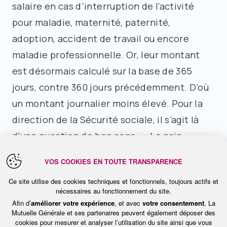
salaire en cas d’interruption de l’activité
pour maladie, maternité, paternité,
adoption, accident de travail ou encore
maladie professionnelle. Or, leur montant
est désormais calculé sur la base de 365
jours, contre 360 jours précédemment. D’où
un montant journalier moins élevé. Pour la
direction de la Sécurité sociale, il s’agit là
d’une question de bon sens : « Le gain
journalier servant au calcul de l’indemnité
VOS COOKIES EN TOUTE TRANSPARENCE
journalière de la Sécurité sociale était
Ce site utilise des cookies techniques et fonctionnels, toujours actifs et
calculé sur la base de 360 jours, alors même
nécessaires au fonctionnement du site.
que l’IJSS était due pour chaque jour
Afin d’
améliorer votre expérience
, et avec
votre consentement
, La
Mutuelle Générale et ses partenaires peuvent également déposer des
calendaire (article L.323-1 du code de la
cookies pour mesurer et analyser l’utilisation du site ainsi que vous