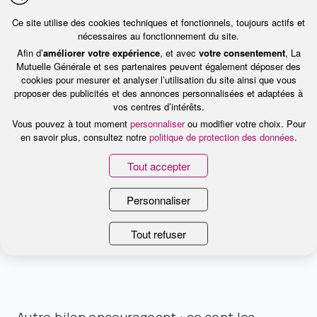
Ce site utilise des cookies techniques et fonctionnels, toujours actifs et
nécessaires au fonctionnement du site.
Une hausse également marquée chez les
Afin d’
améliorer votre expérience
, et avec
votre consentement
, La
Mutuelle Générale et ses partenaires peuvent également déposer des
jeunes de dix-huit ans, population
cookies pour mesurer et analyser l’utilisation du site ainsi que vous
traditionnellement difficile à convaincre.
proposer des publicités et des annonces personnalisées et adaptées à
vos centres d’intérêts.
Elle atteint en 2009 plus du quart de cette
Vous pouvez à tout moment
personnaliser
ou modifier votre choix. Pour
tranche d’âge pour seulement 11,5% en 2007.
en savoir plus, consultez notre
politique de protection des données
.
Tout accepter
Personnaliser
Un programme qui touche sa cible
Tout refuser