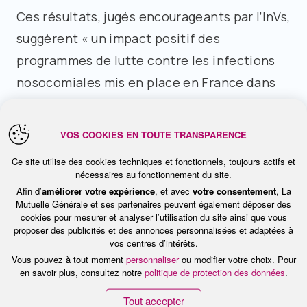
Ces résultats, jugés encourageants par l’InVs,
suggèrent « un impact positif des
programmes de lutte contre les infections
nosocomiales mis en place en France dans
les années 90 ».
VOS COOKIES EN TOUTE TRANSPARENCE
Mais pas question de crier victoire pour
Ce site utilise des cookies techniques et fonctionnels, toujours actifs et
autant. L’InVs rappelle que malgré la baisse
nécessaires au fonctionnement du site.
Afin d’
améliorer votre expérience
, et avec
votre consentement
, La
des cas, les infections nosocomiales «
Mutuelle Générale et ses partenaires peuvent également déposer des
concernaient encore 1 patient hospitalisé
cookies pour mesurer et analyser l’utilisation du site ainsi que vous
proposer des publicités et des annonces personnalisées et adaptées à
sur 20 » en 2006. En outre, « elles
vos centres d’intérêts.
surviennent dans une population
Vous pouvez à tout moment
personnaliser
ou modifier votre choix. Pour
en savoir plus, consultez notre
politique de protection des données
.
particulièrement à risque car constituée
Tout accepter
majoritairement de sujets âgés ou