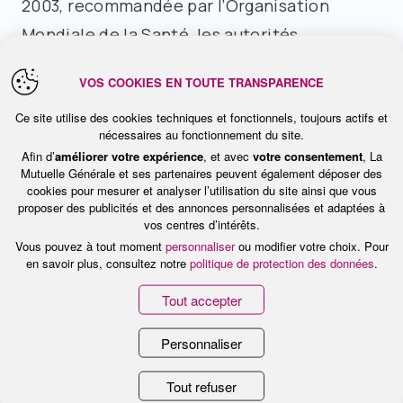
2003, recommandée par l’Organisation
Mondiale de la Santé, les autorités
sanitaires françaises et européennes. Ainsi,
VOS COOKIES EN TOUTE TRANSPARENCE
la dose d’énergie absorbée par le corps lors
Ce site utilise des cookies techniques et fonctionnels, toujours actifs et
de l’exposition aux radiofréquence, ne doit
nécessaires au fonctionnement du site.
pas dépasser 2 watts par kilo, un seuil en
Afin d’
améliorer votre expérience
, et avec
votre consentement
, La
Mutuelle Générale et ses partenaires peuvent également déposer des
deçà duquel aucun danger pour la santé n'est
cookies pour mesurer et analyser l’utilisation du site ainsi que vous
établi. C’est ce qu’on appelle le DAS. Depuis
proposer des publicités et des annonces personnalisées et adaptées à
vos centres d’intérêts.
avril, son affichage sur les lieux de ventes de
Vous pouvez à tout moment
personnaliser
ou modifier votre choix. Pour
téléphones est donc obligatoire. « Nous
en savoir plus, consultez notre
politique de protection des données
.
indiquons le DAS des mobiles que nous
Tout accepter
commercialisons, dans nos magasins, nos
Personnaliser
brochures et sur nos sites Internet, poursuit
Jean-Marie Danjou. Nous le faisions déjà
Tout refuser