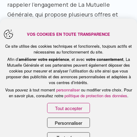
rappeler l’engagement de La Mutuelle
Générale, qui propose plusieurs offres et
services de prévention autour de
l’alimentation, notamment, avec le service
VOS COOKIES EN TOUTE TRANSPARENCE
en ligne « On mange quoi ? ».
Ce site utilise des cookies techniques et fonctionnels, toujours actifs et
nécessaires au fonctionnement du site.
Afin d’
améliorer votre expérience
, et avec
votre consentement
, La
Le site
onmangequoi.fr
proposé par La
Mutuelle Générale et ses partenaires peuvent également déposer des
cookies pour mesurer et analyser l’utilisation du site ainsi que vous
Mutuelle Générale, offre chaque mois des
proposer des publicités et des annonces personnalisées et adaptées à
conseils nutrition et des recettes adaptées
vos centres d’intérêts.
Vous pouvez à tout moment
personnaliser
ou modifier votre choix. Pour
à chaque régime alimentaire. Vous pouvez
en savoir plus, consultez notre
politique de protection des données
.
également retrouver le service « On mange
Tout accepter
quoi ? » sur Facebook, où une diététicienne
répond à vos questions.
Personnaliser