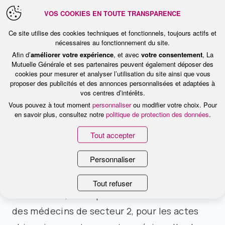
En contrepartie, les médecins qui
VOS COOKIES EN TOUTE TRANSPARENCE
rejoindront le secteur optionnel
Ce site utilise des cookies techniques et fonctionnels, toujours actifs et
bénéficieront d’une réduction de leurs
nécessaires au fonctionnement du site.
cotisations sociales sur la part de leurs
Afin d’
améliorer votre expérience
, et avec
votre consentement
, La
Mutuelle Générale et ses partenaires peuvent également déposer des
actes facturés sans dépassement.
cookies pour mesurer et analyser l’utilisation du site ainsi que vous
proposer des publicités et des annonces personnalisées et adaptées à
vos centres d’intérêts.
Réduire les dépassements d’honoraires ?
Vous pouvez à tout moment
personnaliser
ou modifier votre choix. Pour
en savoir plus, consultez notre
politique de protection des données
.
Pour le ministère de la Santé et l’Assurance
Tout accepter
maladie, la création du secteur optionnel
Personnaliser
vise à réduire les dépassements
d’honoraires. Pour les spécialités
Tout refuser
concernées, les dépassements d’honoraires
des médecins de secteur 2, pour les actes