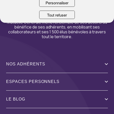
Personnaliser
Générale accompagne et protège ses adhérents à
toutes les étapes de leur vie.
Tout refuser
Acteur de l’économie sociale et solidaire
, La
Mutuelle Générale mène l’ensemble de ses actions au
bénéfice de ses adhérents, en mobilisant ses
collaborateurs et ses 1 500 élus bénévoles à travers
tout le territoire.
NOS ADHÉRENTS
ESPACES PERSONNELS
LE BLOG