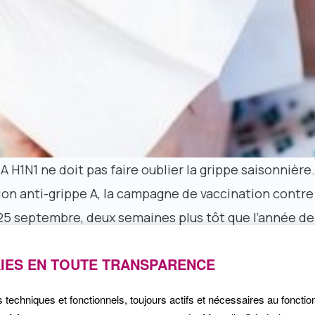
A H1N1 ne doit pas faire oublier la grippe saisonnière
ion anti-grippe A, la campagne de vaccination contre 
 25 septembre, deux semaines plus tôt que l’année de
IES EN TOUTE TRANSPARENCE
re de la santé lance la campagne de vaccination con
ant, dans un contexte de pandémie de grippe A H1N1
s techniques et fonctionnels, toujours actifs et nécessaires au foncti
nation plus tôt. Le vaccin contre la grippe saisonniè