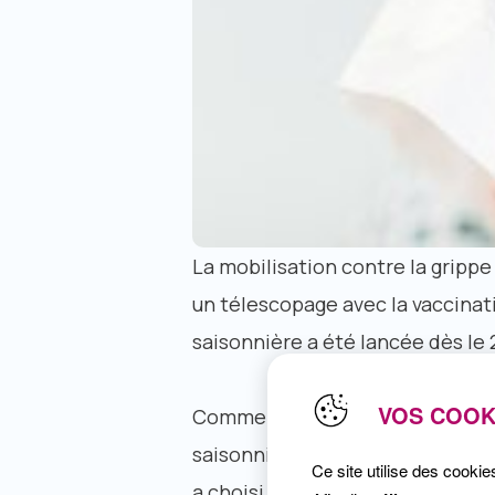
La mobilisation contre la grippe 
un télescopage avec la vaccinat
saisonnière a été lancée dès le
VOS COOK
Comme chaque année, le Ministè
saisonnière. Cette année cepend
Ce site utilise des cookie
a choisi de démarrer cette vacci