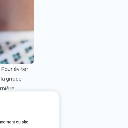
. Pour éviter
la grippe
rnière.
tre la grippe
, le Ministère
onnement du site.
re est donc en