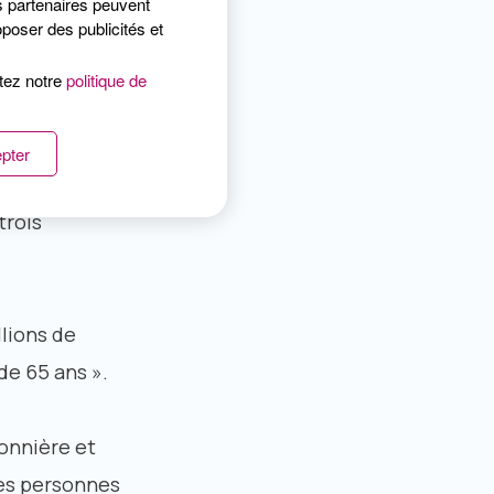
s partenaires peuvent
poser des publicités et
grippe A qui
ltez notre
politique de
fficacité
pter
rus grippaux
trois
llions de
de 65 ans ».
sonnière et
res personnes