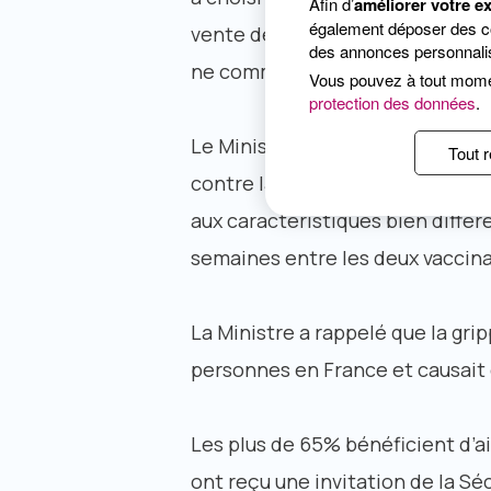
Afin d’
améliorer votre e
également déposer des coo
vente depuis le 25 septembre, af
des annonces personnalis
ne commencera qu’au mois d’oc
Vous pouvez à tout mom
protection des données
.
Le Ministère insiste sur le fait 
Tout r
contre la grippe d’origine porcin
aux caractéristiques bien différ
semaines entre les deux vaccina
La Ministre a rappelé que la gri
personnes en France et causait 
Les plus de 65% bénéficient d’ai
ont reçu une invitation de la Sé