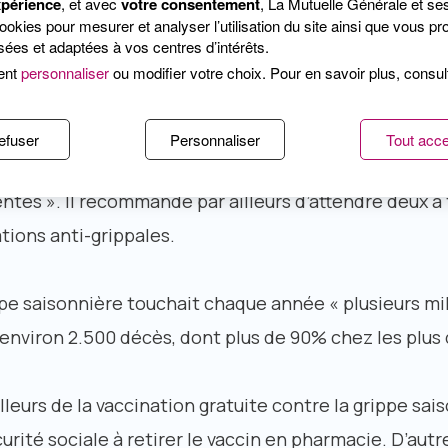
xpérience
, et avec
votre consentement
, La Mutuelle Générale et se
kies pour mesurer et analyser l’utilisation du site ainsi que vous pro
in de ne pas interférer avec la vaccination contre la 
ées et adaptées à vos centres d’intérêts.
tobre.
ent
personnaliser
ou modifier votre choix. Pour en savoir plus, consu
que le vaccin contre la grippe saisonnière n’a aucune e
efuser
Personnaliser
Tout acce
e (grippe A H1N1) et qu’il s’agit de « deux types de vi
entes ». Il recommande par ailleurs d’attendre deux à 
tions anti-grippales.
ppe saisonnière touchait chaque année « plusieurs mi
environ 2.500 décès, dont plus de 90% chez les plus 
lleurs de la vaccination gratuite contre la grippe sai
curité sociale à retirer le vaccin en pharmacie. D’aut