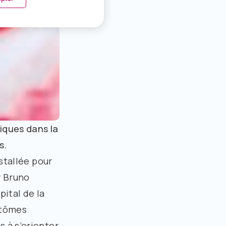
iques dans la
s.
stallée pour
r Bruno
ital de la
ptômes
 à s’orienter