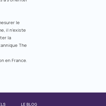
mesurer le
, il n’existe
ter la
itannique The
on en France.
ELS
LE BLOG