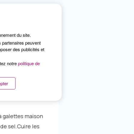
a des épinards.
le blanc est cuit,
onnement du site.
s partenaires peuvent
poser des publicités et
ussitôt.
ltez notre
politique de
pter
 à galettes maison
 de sel.Cuire les