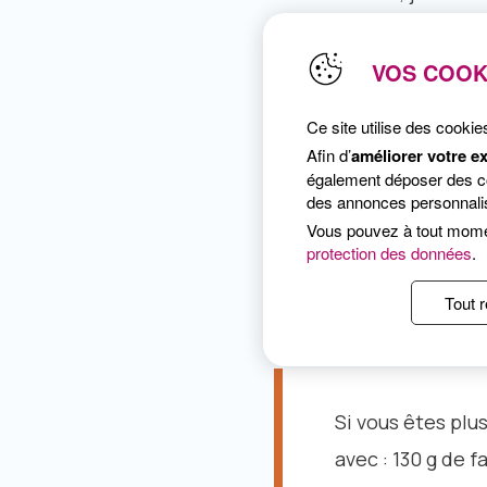
VOS COOK
Placez la galette
Cassez l’œuf par-
Ce site utilise des cookie
ôtez la poêle du f
Afin d’
améliorer votre e
également déposer des coo
des annonces personnalis
Saupoudrez de per
Vous pouvez à tout mom
protection des données
.
Tout r
Si vous êtes plu
avec : 130 g de f