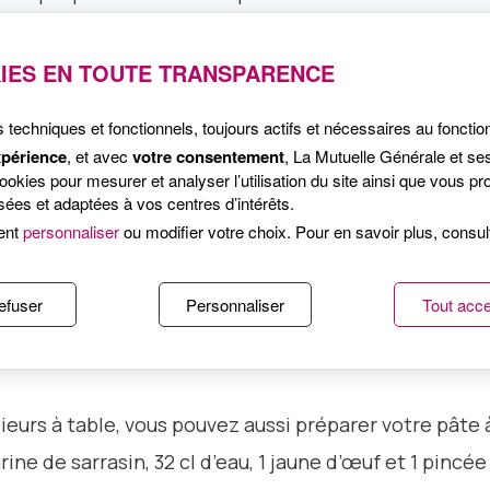
IES EN TOUTE TRANSPARENCE
 dans la poêle de façon à la réchauffer. Garnissez-l
dessus bien au centre, salez et poivrez-le. Dès que 
s techniques et fonctionnels, toujours actifs et nécessaires au foncti
eu.
xpérience
, et avec
votre consentement
, La Mutuelle Générale et se
kies pour mesurer et analyser l’utilisation du site ainsi que vous pro
ées et adaptées à vos centres d’intérêts.
sil et repliez les 4 coins de la galette. Dégustez a
ent
personnaliser
ou modifier votre choix. Pour en savoir plus, consu
efuser
Personnaliser
Tout acce
sieurs à table, vous pouvez aussi préparer votre pâte
arine de sarrasin, 32 cl d’eau, 1 jaune d’œuf et 1 pincée