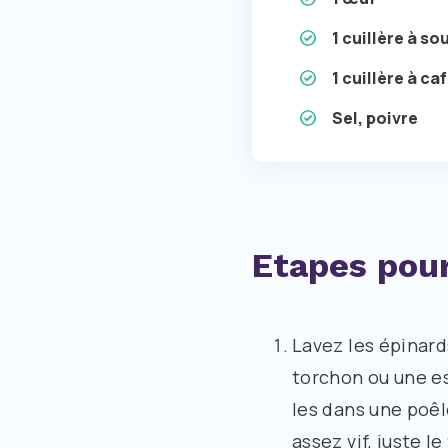
1 cuillère à so
1 cuillère à ca
Sel, poivre
Etapes pour
Lavez les épinard
torchon ou une es
les dans une poêle
assez vif, juste l