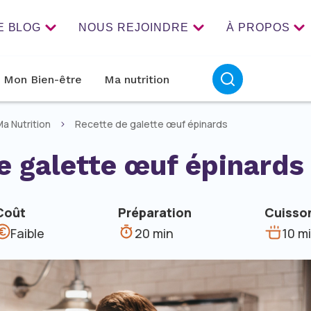
E BLOG
NOUS REJOINDRE
À PROPOS
Mon Bien-être
Ma nutrition
a Nutrition
Recette de galette œuf épinards
e galette œuf épinards
Coût
Préparation
Cuisso
Faible
20 min
10 m