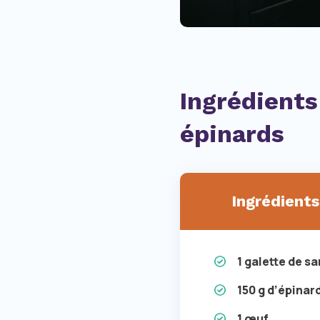
Ingrédients
épinards
Ingrédients
1 galette de 
150 g d’épinar
1 œuf