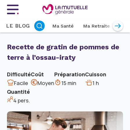
Menu principal
LE BLOG
Ma Santé
Ma Retraite
Mon 
Recette de gratin de pommes de
terre à l’ossau-iraty
Difficulté
Coût
Préparation
Cuisson
Facile
Moyen
15 min
1 h
Quantité
4 pers.