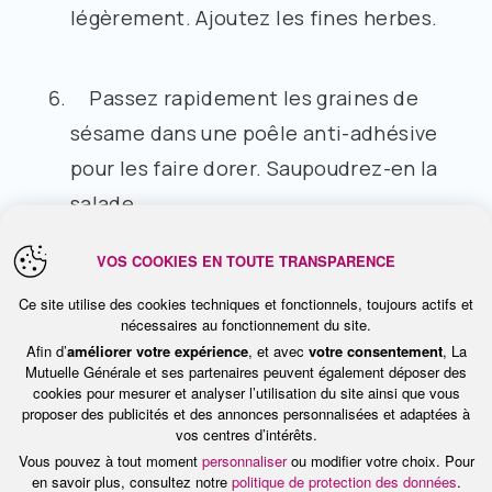
légèrement. Ajoutez les fines herbes.
Passez rapidement les graines de
sésame dans une poêle anti-adhésive
pour les faire dorer. Saupoudrez-en la
salade.
VOS COOKIES EN TOUTE TRANSPARENCE
Ce site utilise des cookies techniques et fonctionnels, toujours actifs et
nécessaires au fonctionnement du site.
Afin d’
améliorer votre expérience
, et avec
votre consentement
, La
De texture onctueuse, le tofu soyeux
Mutuelle Générale et ses partenaires peuvent également déposer des
remplace avantageusement la crème
cookies pour mesurer et analyser l’utilisation du site ainsi que vous
proposer des publicités et des annonces personnalisées et adaptées à
fraîche pour une sauce moins grasse et
vos centres d’intérêts.
Vous pouvez à tout moment
personnaliser
ou modifier votre choix. Pour
plus riche en protéines.
en savoir plus, consultez notre
politique de protection des données
.