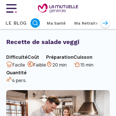
Menu principal
LE BLOG
Ma Santé
Ma Retraite
Mon 
Recette de salade veggi
Difficulté
Coût
Préparation
Cuisson
Facile
Faible
20 min
15 min
Quantité
4 pers.