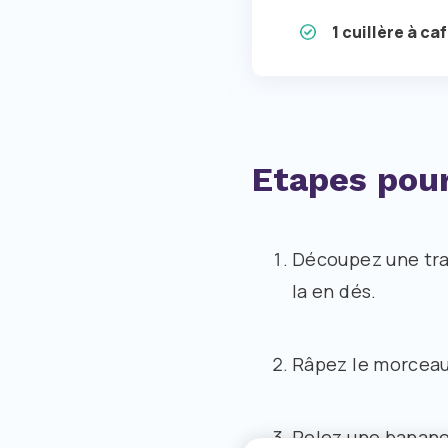
1 cuillère à ca
Etapes pour
Découpez une tra
la en dés.
Râpez le morceau 
Pelez une banane