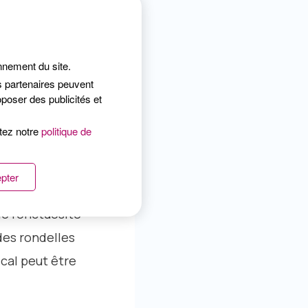
et les graines de chia.
a noix de coco râpée.
onnement du site.
s partenaires peuvent
poser des publicités et
ltez notre
politique de
pter
de l’onctuosité
des rondelles
cal peut être