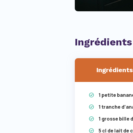
Ingrédients
Ingrédients
1 petite banan
1 tranche d’an
1 grosse bille
5 cl de lait de