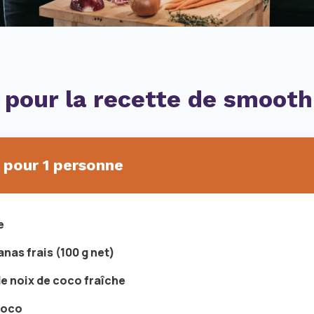
 pour la recette de smooth
 pour 1 personne
e
anas frais (100 g net)
 de noix de coco fraîche
 coco