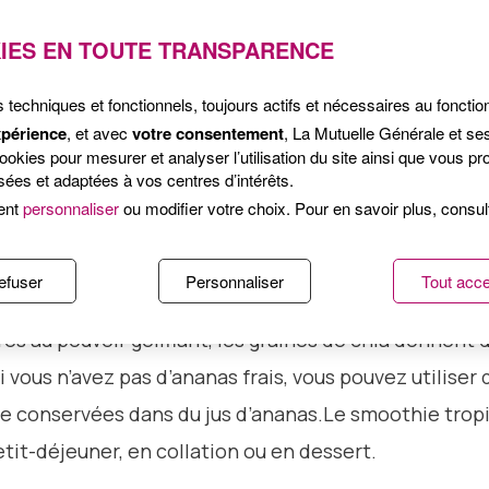
IES EN TOUTE TRANSPARENCE
ixer, réunissez l’ananas, la banane, le lait de coco 
r un smoothie de texture épaisse. Saupoudrez de l
s techniques et fonctionnels, toujours actifs et nécessaires au foncti
xpérience
, et avec
votre consentement
, La Mutuelle Générale et se
t.
kies pour mesurer et analyser l’utilisation du site ainsi que vous pro
ées et adaptées à vos centres d’intérêts.
ent
personnaliser
ou modifier votre choix. Pour en savoir plus, consu
efuser
Personnaliser
Tout acce
res au pouvoir gélifiant, les graines de chia donnent 
 vous n’avez pas d’ananas frais, vous pouvez utiliser 
e conservées dans du jus d’ananas.Le smoothie tropi
it-déjeuner, en collation ou en dessert.