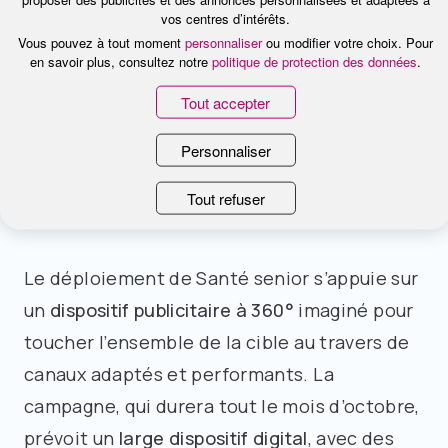
vos centres d’intérêts.
réseau de professionnels de santé qui
Vous pouvez à tout moment
personnaliser
ou modifier votre choix. Pour
proposent des prestations de qualité à des
en savoir plus, consultez notre
politique de protection des données
.
tarifs maîtrisés, un soutien aux aidants
Tout accepter
familiaux et l’assistance santé.
Personnaliser
La télévision segmentée au cœur
Tout refuser
d’un mix media innovant
Le déploiement de Santé senior s’appuie sur
un
dispositif publicitaire à 360°
imaginé pour
toucher l’ensemble de la cible au travers de
canaux adaptés et performants. La
campagne, qui durera tout le mois d’octobre,
prévoit un
large dispositif digital
, avec des