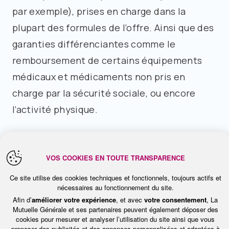
par exemple), prises en charge dans la
plupart des formules de l’offre. Ainsi que des
garanties différenciantes comme le
remboursement de certains équipements
médicaux et médicaments non pris en
charge par la sécurité sociale, ou encore
l’activité physique.
L’offre Santé senior se distingue enfin par
ses
nombreux services Flex*
inclus au
VOS COOKIES EN TOUTE TRANSPARENCE
contrat. Utiles, ils répondent à une réelle
Ce site utilise des cookies techniques et fonctionnels, toujours actifs et
nécessaires au fonctionnement du site.
attente de la part des plus de 55 ans : le
Afin d’
améliorer votre expérience
, et avec
votre consentement
, La
second avis médical et la téléconsultation
Mutuelle Générale et ses partenaires peuvent également déposer des
cookies pour mesurer et analyser l’utilisation du site ainsi que vous
qui apportent confort et sécurité, un large
proposer des publicités et des annonces personnalisées et adaptées à