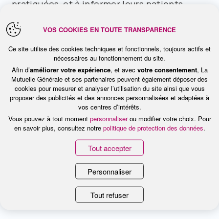
pratiquées, et à informer leurs patients
qu’ils pratiquent des dépassements sur les
VOS COOKIES EN TOUTE TRANSPARENCE
honoraires fixés par la Sécurité sociale
Ce site utilise des cookies techniques et fonctionnels, toujours actifs et
(c’est le cas des médecins de secteur 2).
nécessaires au fonctionnement du site.
Afin d’
améliorer votre expérience
, et avec
votre consentement
, La
Mutuelle Générale et ses partenaires peuvent également déposer des
L’information peut aussi prendre la forme
cookies pour mesurer et analyser l’utilisation du site ainsi que vous
d’un devis écrit. Ce dernier est même
proposer des publicités et des annonces personnalisées et adaptées à
vos centres d’intérêts.
obligatoire en cas de dispositif médical sur-
Vous pouvez à tout moment
personnaliser
ou modifier votre choix. Pour
en savoir plus, consultez notre
politique de protection des données
.
mesure (comme la pose d’une prothèse,
d’une valve cardiaque ou d’un implant
Tout accepter
dentaire), ou lorsque les honoraires
Personnaliser
dépassent un certain seuil (actuellement
fixé à 70 euros).
Tout refuser