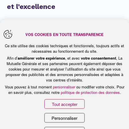
et l’excellence
En outre, « Le Lab IA » aspire à devenir un
VOS COOKIES EN TOUTE TRANSPARENCE
centre d'excellence en IA génératives
Ce site utilise des cookies techniques et fonctionnels, toujours actifs et
appliquées au secteur de l'assurance santé,
nécessaires au fonctionnement du site.
contribuant activement à l'évolution des
Afin d’
améliorer votre expérience
, et avec
votre consentement
, La
Mutuelle Générale et ses partenaires peuvent également déposer des
standards et des meilleures pratiques dans
cookies pour mesurer et analyser l’utilisation du site ainsi que vous
l'utilisation éthique et responsable de l'IA
proposer des publicités et des annonces personnalisées et adaptées à
vos centres d’intérêts.
dans ce domaine.
Vous pouvez à tout moment
personnaliser
ou modifier votre choix. Pour
en savoir plus, consultez notre
politique de protection des données
.
Cette collaboration novatrice entre Talan et
Tout accepter
La Mutuelle Générale représente un
Personnaliser
véritable accélérateur pour l'innovation dans