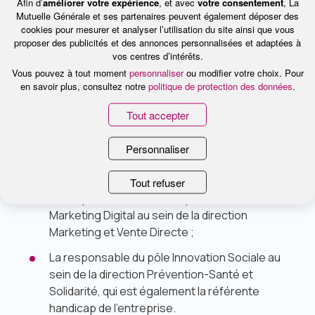
Afin d’
améliorer votre expérience
, et avec
votre consentement
, La
personnes sont identifiées au sein de l’entreprise
Mutuelle Générale et ses partenaires peuvent également déposer des
pour prendre le relais de l’accessibilité numérique
cookies pour mesurer et analyser l’utilisation du site ainsi que vous
proposer des publicités et des annonces personnalisées et adaptées à
dans leurs services :
vos centres d’intérêts.
Vous pouvez à tout moment
personnaliser
ou modifier votre choix. Pour
Les 8 membres de l’équipe digitale de la
en savoir plus, consultez notre
politique de protection des données
.
direction Digital et Data (dont font partie la
référente accessibilité numérique, l’UX
designer
Tout accepter
et la directrice stratégie digitale et data) ;
Personnaliser
Le responsable du Pôle Digital
Front
Web au
sein de la direction des Systèmes d’Information ;
Tout refuser
Le responsable du Pôle Expérience Client
Marketing Digital au sein de la direction
Marketing et Vente Directe ;
La responsable du pôle Innovation Sociale au
sein de la direction Prévention-Santé et
Solidarité, qui est également la référente
handicap de l’entreprise.