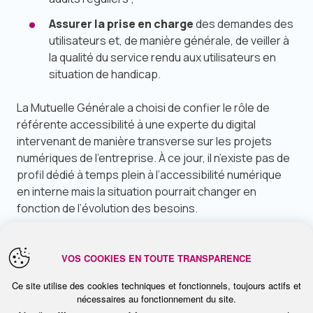
Assurer la prise en charge
des demandes des
utilisateurs et, de manière générale, de veiller à
la qualité du service rendu aux utilisateurs en
situation de handicap.
La Mutuelle Générale a choisi de confier le rôle de
référente accessibilité à une experte du digital
intervenant de manière transverse sur les projets
numériques de l’entreprise. À ce jour, il n’existe pas de
profil dédié à temps plein à l’accessibilité numérique
en interne mais la situation pourrait changer en
fonction de l’évolution des besoins.
Ressources internes
VOS COOKIES EN TOUTE TRANSPARENCE
Ce site utilise des cookies techniques et fonctionnels, toujours actifs et
Au-delà de la référente accessibilité numérique de La
nécessaires au fonctionnement du site.
Mutuelle Générale, qui pilote la démarche, plusieurs