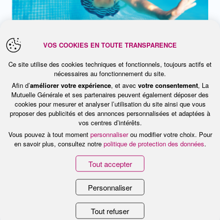
VOS COOKIES EN TOUTE TRANSPARENCE
Ce site utilise des cookies techniques et fonctionnels, toujours actifs et
nécessaires au fonctionnement du site.
Afin d’
améliorer votre expérience
, et avec
votre consentement
, La
Contrairement à une idée reçue, l’activité
Mutuelle Générale et ses partenaires peuvent également déposer des
physique est recommandée aux
cookies pour mesurer et analyser l’utilisation du site ainsi que vous
proposer des publicités et des annonces personnalisées et adaptées à
asthmatiques, et notamment aux enfants.
vos centres d’intérêts.
Vous pouvez à tout moment
personnaliser
ou modifier votre choix. Pour
Les traitements sont faits pour pouvoir
en savoir plus, consultez notre
politique de protection des données
.
mener une vie normale ! Si vous avez
Tout accepter
tendance à ressentir des symptômes
pendant ou après le sport, prenez un
Personnaliser
bronchodilatateur d’action rapide, à raison
Tout refuser
d’une ou deux bouffées avant l’effort.