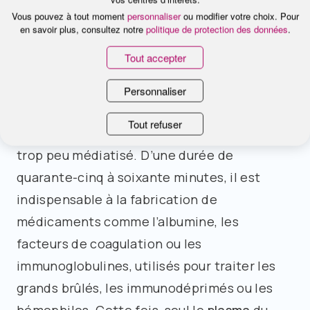
plus long, une heure trente de don pour deux
Vous pouvez à tout moment
personnaliser
ou modifier votre choix. Pour
heures sur place, mais il est vital. Il permet
en savoir plus, consultez notre
politique de protection des données
.
de recueillir six fois plus de plaquettes que
Tout accepter
lors d’un don de sang total », souligne Annick
Rémy.
Personnaliser
Tout refuser
Quant au
don de plasma,
il reste encore
trop peu médiatisé. D’une durée de
quarante-cinq à soixante minutes, il est
indispensable à la fabrication de
médicaments comme l’albumine, les
facteurs de coagulation ou les
immunoglobulines, utilisés pour traiter les
grands brûlés, les immunodéprimés ou les