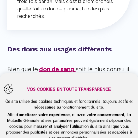
trois fois par an. Mais c’est la première fois
qu’elle fait un don de plasma, l’un des plus
recherchés.
Des dons aux usages différents
Bien que le
don de sang
soit le plus connu, il
n’est pas le seul. Le
don de plaquette
s, ces
cellules qui arrêtent les hémorragies, est
VOS COOKIES EN TOUTE TRANSPARENCE
crucial pour les patients atteints de
Ce site utilise des cookies techniques et fonctionnels, toujours actifs et
nécessaires au fonctionnement du site.
maladies du sang qui subissent des
Afin d’
améliorer votre expérience
, et avec
votre consentement
, La
traitements lourds comme une
Mutuelle Générale et ses partenaires peuvent également déposer des
cookies pour mesurer et analyser l’utilisation du site ainsi que vous
chimiothérapie
ou une
radiothérapie
. « C’est
proposer des publicités et des annonces personnalisées et adaptées à
vos centres d’intérêts.