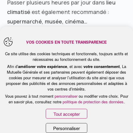
Passer plusieurs heures par jour dans
lieu
climatisé
est également recommandé :
supermarché, musée, cinéma…
Enfin,
ne laissez jamais un jeune enfant seul
VOS COOKIES EN TOUTE TRANSPARENCE
dans une voiture, ni dans une pièce
Ce site utilise des cookies techniques et fonctionnels, toujours actifs et
surchauffée ou insuffisamment ventilée
.
nécessaires au fonctionnement du site.
Afin d’
améliorer votre expérience
, et avec
votre consentement
, La
Cela peut paraître évident. On déplore
Mutuelle Générale et ses partenaires peuvent également déposer des
cookies pour mesurer et analyser l’utilisation du site ainsi que vous
pourtant chaque année des accidents.
proposer des publicités et des annonces personnalisées et adaptées à
vos centres d’intérêts.
Vous pouvez à tout moment
personnaliser
ou modifier votre choix. Pour
Conseil n°4 : évitez l’activité
en savoir plus, consultez notre
politique de protection des données
.
physique
Tout accepter
Là encore, c’est un classique. En cas de forte
Personnaliser