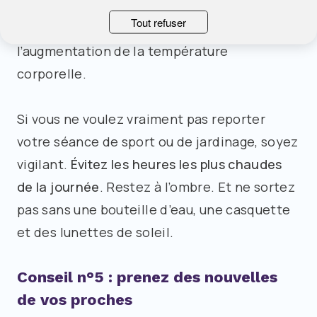
chaleur,
l’activité physique est fortement
Tout refuser
déconseillée
car elle participe à
l’augmentation de la température
corporelle.
Si vous ne voulez vraiment pas reporter
votre séance de sport ou de jardinage, soyez
vigilant.
Évitez les heures les plus chaudes
de la journée
. Restez à l’ombre. Et ne sortez
pas sans une bouteille d’eau, une casquette
et des lunettes de soleil.
Conseil n°5 : prenez des nouvelles
de vos proches